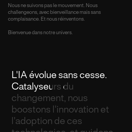
Nous ne suivons pas le mouvement. Nous
challengeons, avec bienveillance mais sans
complaisance. Et nous réinventons.
Bienvenue dans notre univers.
L'IA
évolue
sans
cesse.
Catalyseurs
du
changement,
nous
boostons
l'innovation
et
l'adoption
de
ces