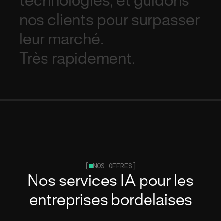
technologies,
et
guidons
nos
clients
pour
surpasser
leur
marché.
Très
rapidement.
[
NOS OFFRES]
Nos services IA pour les
entreprises bordelaises