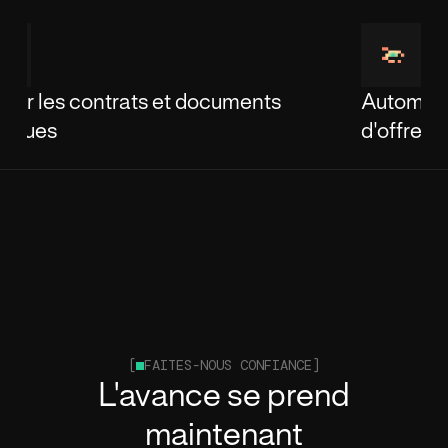
Automatiser la réponse aux appels
Id
d'offres
a
[
FAITES-NOUS CONFIANCE]
L'avance se prend
maintenant